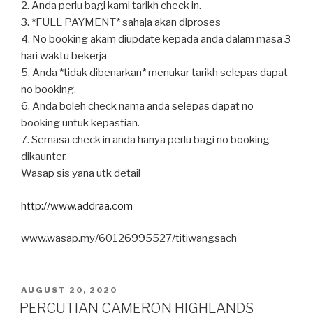
2. Anda perlu bagi kami tarikh check in.
3. *FULL PAYMENT* sahaja akan diproses
4. No booking akam diupdate kepada anda dalam masa 3
hari waktu bekerja
5. Anda *tidak dibenarkan* menukar tarikh selepas dapat
no booking.
6. Anda boleh check nama anda selepas dapat no
booking untuk kepastian.
7. Semasa check in anda hanya perlu bagi no booking
dikaunter.
Wasap sis yana utk detail
http://www.addraa.com
www.wasap.my/60126995527/titiwangsach
POSTED
AUGUST 20, 2020
ON
PERCUTIAN CAMERON HIGHLANDS