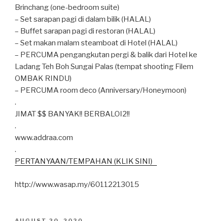
Brinchang (one-bedroom suite)
– Set sarapan pagi di dalam bilik (HALAL)
– Buffet sarapan pagi di restoran (HALAL)
– Set makan malam steamboat di Hotel (HALAL)
– PERCUMA pengangkutan pergi & balik dari Hotel ke
Ladang Teh Boh Sungai Palas (tempat shooting Filem
OMBAK RINDU)
– PERCUMA room deco (Anniversary/Honeymoon)
.
JIMAT $$ BANYAK!! BERBALOI2!!
.
www.addraa.com
.
PERTANYAAN/TEMPAHAN (KLIK SINI)
http://www.wasap.my/60112213015
POSTED
AUGUST 20, 2020