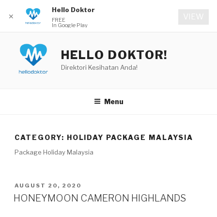
Hello Doktor
✕
VIEW
FREE
In Google Play
Skip
to
HELLO DOKTOR!
content
Direktori Kesihatan Anda!
Menu
CATEGORY:
HOLIDAY PACKAGE MALAYSIA
Package Holiday Malaysia
POSTED
AUGUST 20, 2020
ON
HONEYMOON CAMERON HIGHLANDS