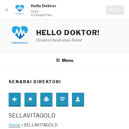
Hello Doktor
✕
VIEW
FREE
In Google Play
Skip
to
HELLO DOKTOR!
content
Direktori Kesihatan Anda!
Menu
SENARAI DIREKTORI
SELLAVITAGOLD
Home
» SELLAVITAGOLD