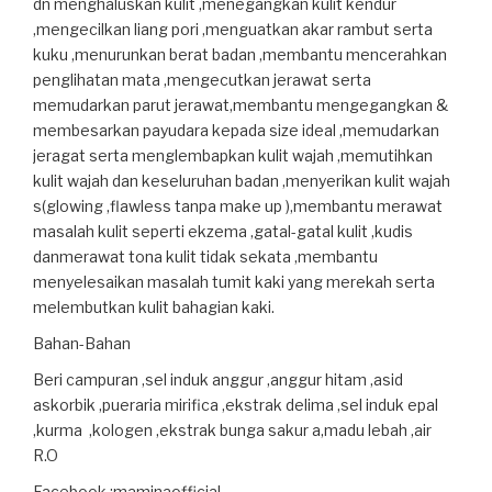
dn menghaluskan kulit ,menegangkan kulit kendur
,mengecilkan liang pori ,menguatkan akar rambut serta
kuku ,menurunkan berat badan ,membantu mencerahkan
penglihatan mata ,mengecutkan jerawat serta
memudarkan parut jerawat,membantu mengegangkan &
membesarkan payudara kepada size ideal ,memudarkan
jeragat serta menglembapkan kulit wajah ,memutihkan
kulit wajah dan keseluruhan badan ,menyerikan kulit wajah
s(glowing ,flawless tanpa make up ),membantu merawat
masalah kulit seperti ekzema ,gatal-gatal kulit ,kudis
danmerawat tona kulit tidak sekata ,membantu
menyelesaikan masalah tumit kaki yang merekah serta
melembutkan kulit bahagian kaki.
Bahan-Bahan
Beri campuran ,sel induk anggur ,anggur hitam ,asid
askorbik ,pueraria mirifica ,ekstrak delima ,sel induk epal
,kurma ,kologen ,ekstrak bunga sakur a,madu lebah ,air
R.O
Facebook :maminaofficial