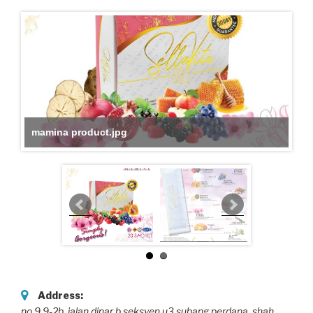
mamina product.jpg
Address:
no 9.9-2b ,jalan dinar b seksyen u3,subang perdana
, shah