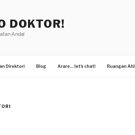
O DOKTOR!
hatan Anda!
n Direktori
Blog
Arare… let’s chat!
Ruangan Ahl
TORI