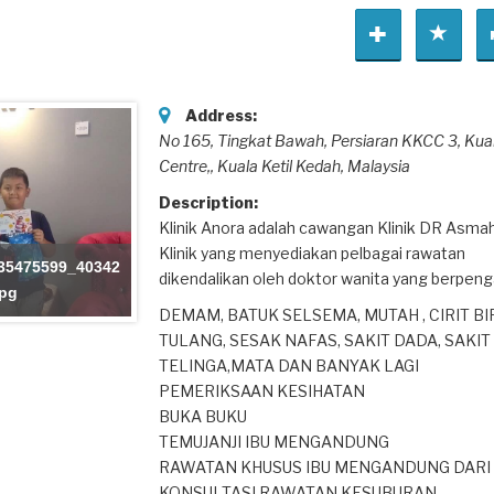
Address:
No 165, Tingkat Bawah, Persiaran KKCC 3, Kua
Centre,
, Kuala Ketil Kedah,
Malaysia
Description:
Klinik Anora adalah cawangan Klinik DR Asma
Klinik yang menyediakan pelbagai rawatan
35475599_40342
dikendalikan oleh doktor wanita yang berpen
jpg
DEMAM, BATUK SELSEMA, MUTAH , CIRIT BIR
TULANG, SESAK NAFAS, SAKIT DADA, SAKIT
TELINGA,MATA DAN BANYAK LAGI
PEMERIKSAAN KESIHATAN
BUKA BUKU
TEMUJANJI IBU MENGANDUNG
RAWATAN KHUSUS IBU MENGANDUNG DAR
KONSULTASI RAWATAN KESUBURAN