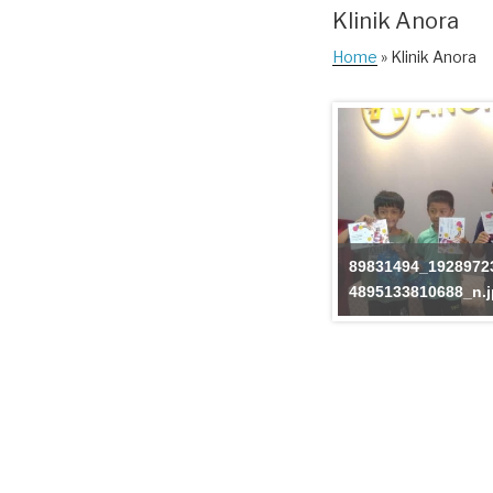
Klinik Anora
Home
» Klinik Anora
89831494_1928972
4895133810688_n.