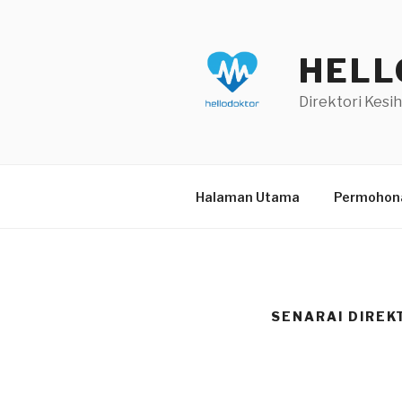
Skip
to
content
HELL
Direktori Kesi
Halaman Utama
Permohona
SENARAI DIREK