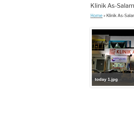
Klinik As-Sala
Home
» Klinik As-Sal
today 1.jpg