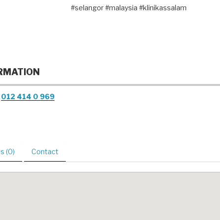
#selangor #malaysia #klinikassalam
RMATION
012 414 0 969
 (0)
Contact