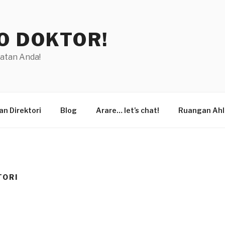
O DOKTOR!
hatan Anda!
n Direktori
Blog
Arare… let’s chat!
Ruangan Ahl
TORI