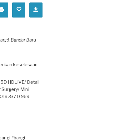
Bangi
, Bandar Baru
erikan keselesaan
, 5D HDLIVE/ Detail
 Surgery/ Mini
 019 337 0 969
bangi #bangi