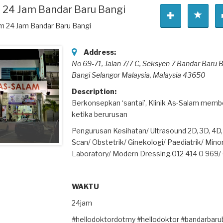
m 24 Jam Bandar Baru Bangi
am 24 Jam Bandar Baru Bangi
Address:
No 69-71, Jalan 7/7 C, Seksyen 7 Bandar Baru 
Bangi Selangor Malaysia,
Malaysia
43650
Description:
Berkonsepkan ‘santai’, Klinik As-Salam memb
ketika berurusan
Pengurusan Kesihatan/ Ultrasound 2D, 3D, 4D
Scan/ Obstetrik/ Ginekologi/ Paediatrik/ Minor
Laboratory/ Modern Dressing.012 414 0 969/
WAKTU
24jam
#hellodoktordotmy #hellodoktor #bandarbaru