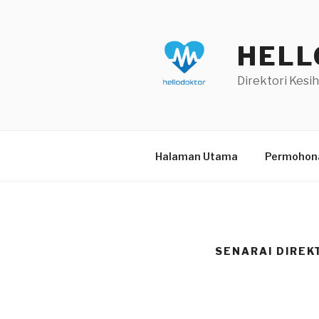
Skip
to
content
HELL
Direktori Kesi
Halaman Utama
Permohona
SENARAI DIREK