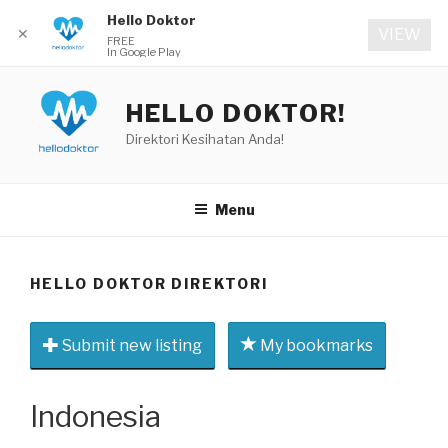
Hello Doktor
✕
VIEW
FREE
In Google Play
Skip
to
HELLO DOKTOR!
content
Direktori Kesihatan Anda!
Menu
HELLO DOKTOR DIREKTORI
Submit new listing
My bookmarks
Indonesia