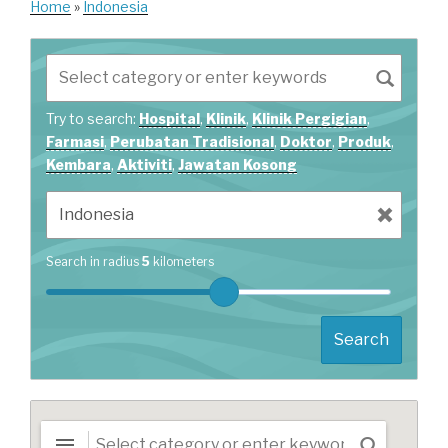
Home
»
Indonesia
Try to search:
Hospital
,
Klinik
,
Klinik Pergigian
,
Farmasi
,
Perubatan Tradisional
,
Doktor
,
Produk
,
Kembara
,
Aktiviti
,
Jawatan Kosong
Search in radius
5
kilometers
Search