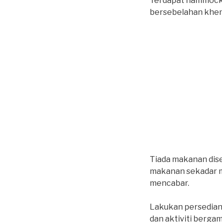
Terdapat hammock di
bersebelahan khem
Tiada makanan dis
makanan sekadar m
mencabar.
Lakukan persedian
dan aktiviti berga