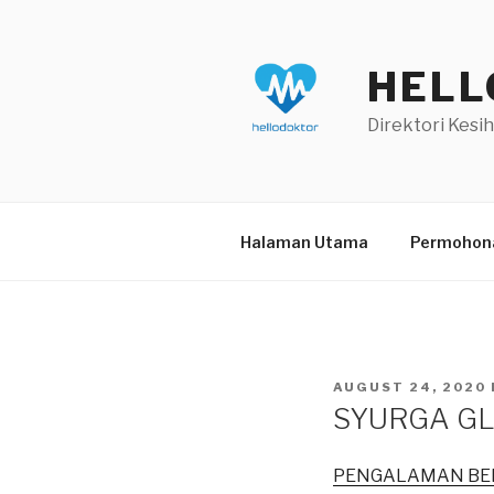
Skip
to
content
HELL
Direktori Kesi
Halaman Utama
Permohona
POSTED
AUGUST 24, 2020
ON
SYURGA G
PENGALAMAN BER