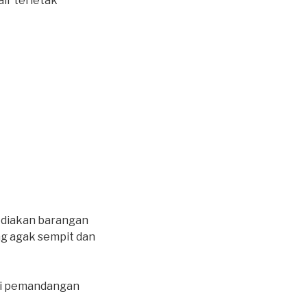
air terletak
ediakan barangan
ng agak sempit dan
ati pemandangan