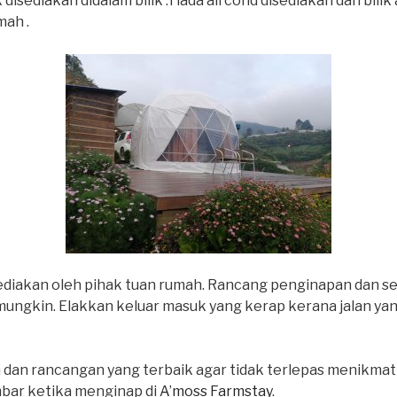
sediakan didalam bilik .Tiada aircond disediakan dan bilik 
ah .
ediakan oleh pihak tuan rumah. Rancang penginapan dan s
ungkin. Elakkan keluar masuk yang kerap kerana jalan ya
 dan rancangan yang terbaik agar tidak terlepas menikm
mbar ketika menginap di
A’moss Farmstay
.